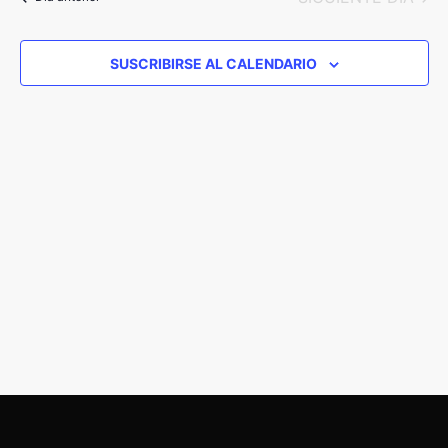
y
Eve
vistas
de
SUSCRIBIRSE AL CALENDARIO
Eventos