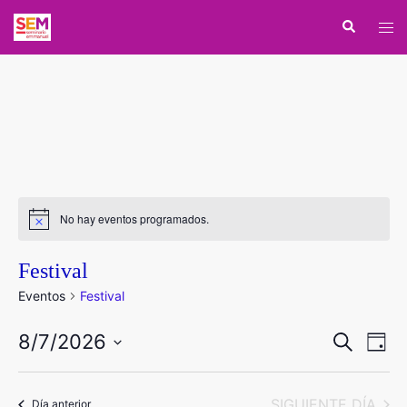
Saltar
Buscar
Alte
al
men
contenido
No hay eventos programados.
Festival
Eventos
Festival
Navegac
Nav
8/7/2026
BUSCAR
DÍA
de
de
Seleccionar
vist
búsqued
fecha.
de
SIGUIENTE DÍA
Día anterior