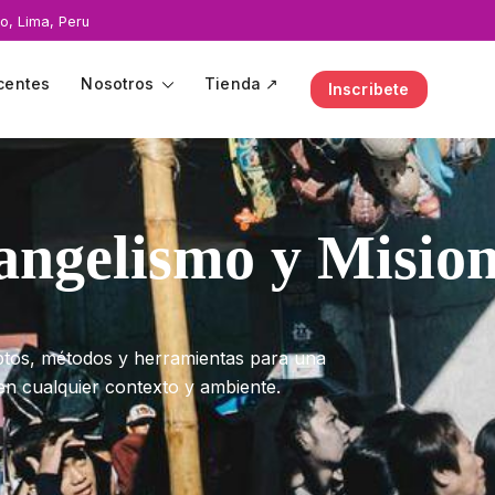
o, Lima, Peru
centes
Nosotros
Tienda ↗
Inscribete
angelismo y Mision
eptos, métodos y herramientas para una
en cualquier contexto y ambiente.