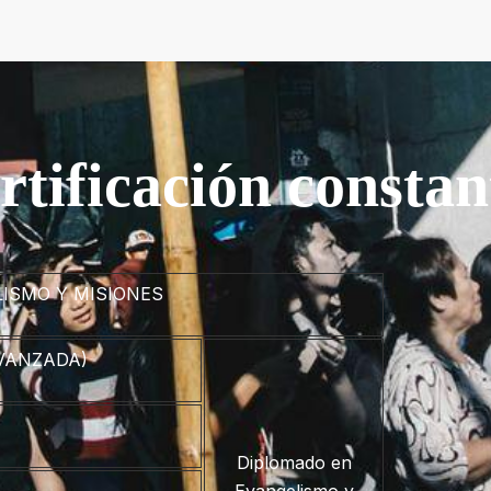
rtificación constan
LISMO Y MISIONES
AVANZADA)
Diplomado en