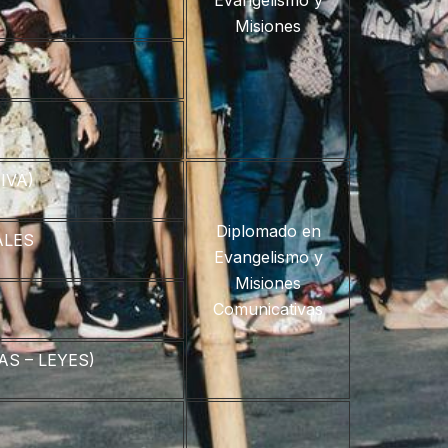
Evangelismo y
Misiones
IVA)
Diplomado en
ALES
Evangelismo y
Misiones
Comunicativas
S – LEYES)