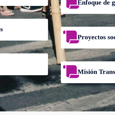
Enfoque de 
s
Proyectos soc
a
Misión Trans