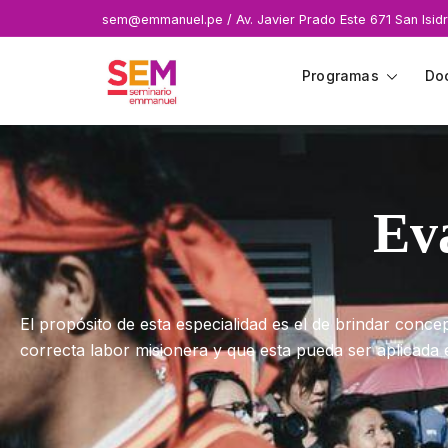
sem@emmanuel.pe / Av. Javier Prado Este 671 San Isidr
Programas
Do
Ev
El propósito de esta especialidad es el de brindar conc
correcta labor misionera y que esta pueda ser aplicada 