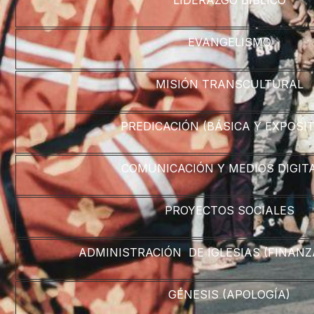
LIDERAZGO BÍBLICO
EVANGELISMO
MISIÓN TRANSCULTURAL
PREDICACIÓN (BÁSICA Y EXPOSIT
COMUNICACIÓN Y MEDIOS DIGIT
PROYECTOS SOCIALES
ADMINISTRACIÓN DE IGLESIAS (FINANZA
GÉNESIS (APOLOGÍA)