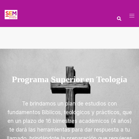
Programa Superior en Teología
Te brindamos un plan de estudios con
fundamentos Bíblicos, teológicos y prácticos, que
en un plazo de 16 bimestres académicos (4 años)
te dará las herramientas para dar respuesta a tu
llamado, brindándote la preparación que requieres