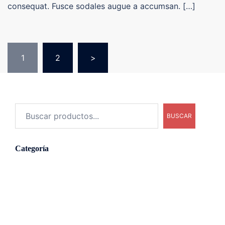
consequat. Fusce sodales augue a accumsan. […]
Paginación
1
2
>
de
entradas
Buscar
BUSCAR
Categoría
1
Uncategorized
1
producto
2
Accessories
2
productos
3
Cups
3
productos