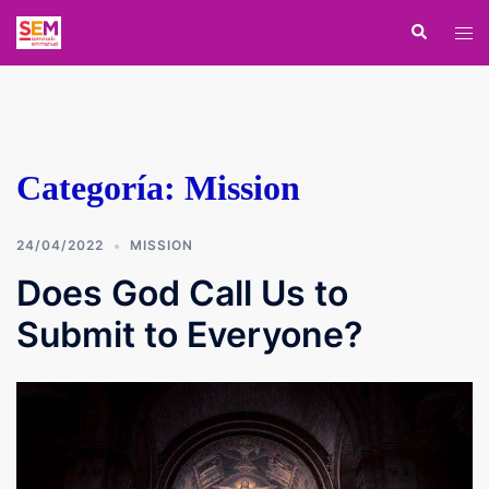
Saltar
Buscar
Alte
al
men
contenido
Categoría:
Mission
24/04/2022
MISSION
Does God Call Us to
Submit to Everyone?