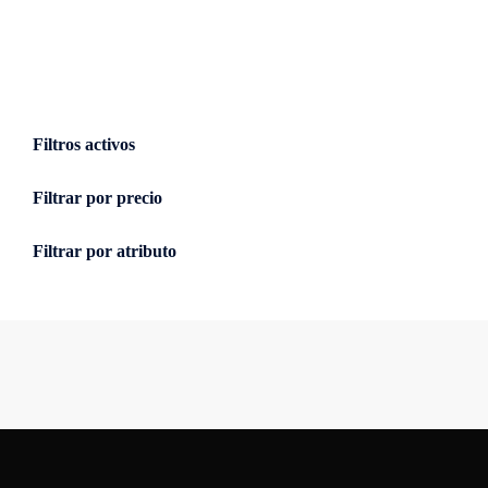
1
Cursos
1
producto
1
Libros
1
producto
3
Supplies
3
productos
Filtros activos
Filtrar por precio
Filtrar por atributo